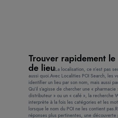
Trouver rapidement le
de lieu
La localisation, ce n’est pas s
aussi quoi.
Avec Localities POI Search, les 
identifier un lieu par son nom, mais aussi pa
Qu’il s’agisse de chercher une « pharmacie 
distributeur » ou un « café », la recherch
interprète à la fois les catégories et les m
lorsque le nom du POI ne les contient pas.
R
réponses plus pertinentes, une découverte 