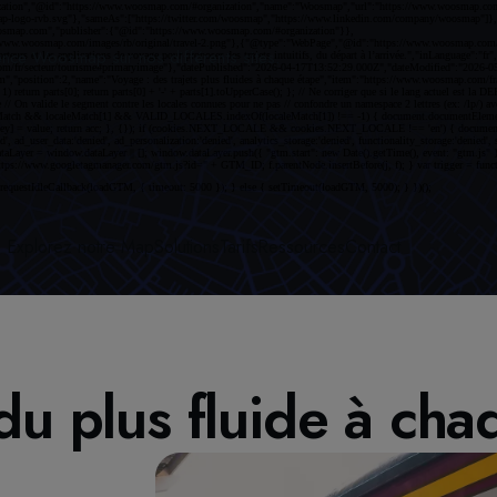
ence Woosmap sur nos différents sites.
Explorez notre Map
Solutions
Tarifs
Ressources
Contact
du plus fluide à cha