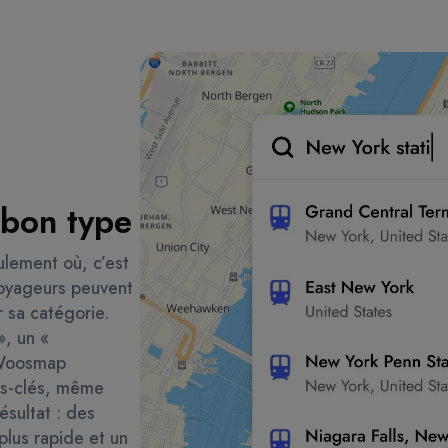
 bon type
eulement où, c’est
voyageurs peuvent
r sa catégorie.
», un «
e Woosmap
ots-clés, même
ésultat : des
plus rapide et un