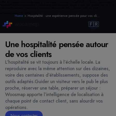
Home
Hospitalité : une expérience pensée pour vos clients
🇫🇷
Une hospitalité pensée autour
de vos clients
L’hospitalité se vit toujours à l’échelle locale. La
reproduire avec la même attention sur des dizaines,
voire des centaines d’établissements, suppose des
outils adaptés.
Guider un visiteur vers le pub le plus
proche, réserver une table, préparer un séjour :
Woosmap apporte l’intelligence de localisation à
chaque point de contact client, sans alourdir vos
opérations.
Nous contacter