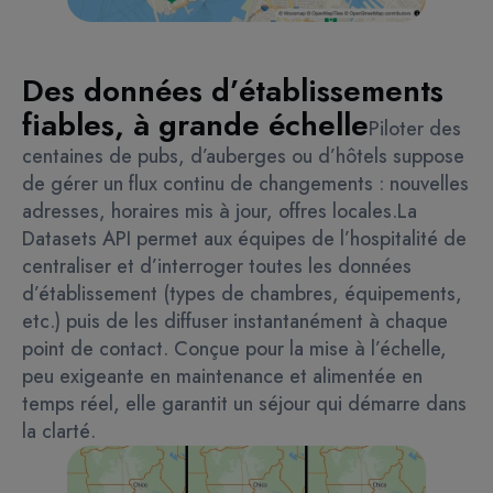
Des données d’établissements
fiables, à grande échelle
Piloter des
centaines de pubs, d’auberges ou d’hôtels suppose
de gérer un flux continu de changements : nouvelles
adresses, horaires mis à jour, offres locales.
La
Datasets API permet aux équipes de l’hospitalité de
centraliser et d’interroger toutes les données
d’établissement (types de chambres, équipements,
etc.) puis de les diffuser instantanément à chaque
point de contact. Conçue pour la mise à l’échelle,
peu exigeante en maintenance et alimentée en
temps réel, elle garantit un séjour qui démarre dans
la clarté.