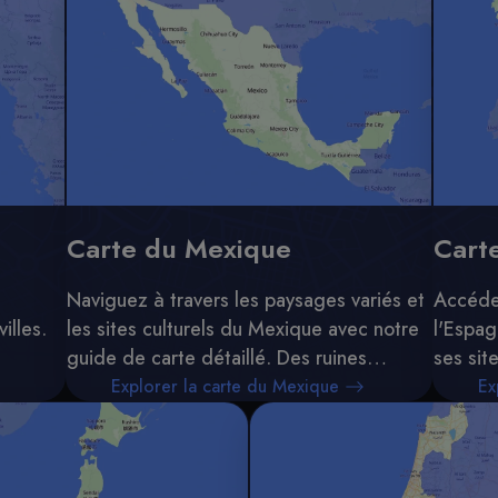
Carte du Mexique
Cart
Naviguez à travers les paysages variés et
Accéde
illes.
les sites culturels du Mexique avec notre
l'Espag
guide de carte détaillé. Des ruines
ses sit
antiques aux villes modernes, tout y est.
voyage.
Explorer la carte du Mexique
Ex
passio