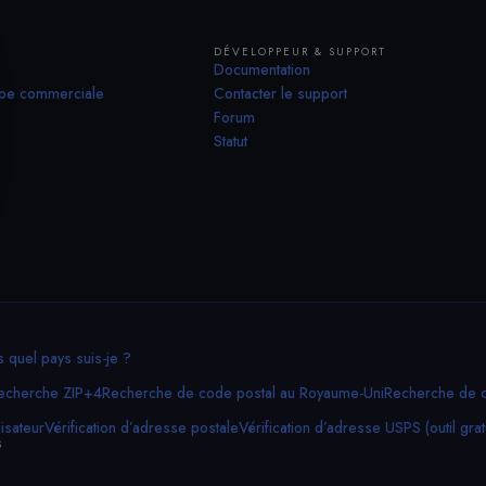
DÉVELOPPEUR & SUPPORT
Documentation
ipe commerciale
Contacter le support
Forum
Statut
 quel pays suis-je ?
echerche ZIP+4
Recherche de code postal au Royaume-Uni
Recherche de co
isateur
Vérification d’adresse postale
Vérification d’adresse USPS (outil gratu
S