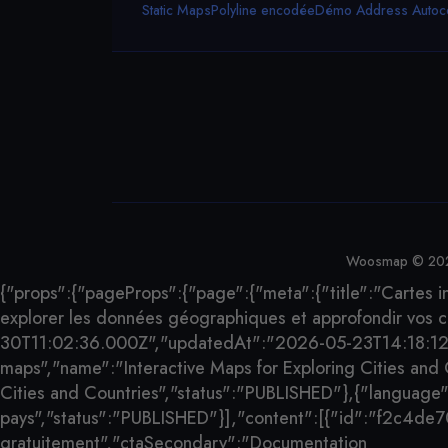
Static Maps
Polyline encodée
Démo Address Autoco
Woosmap © 2026. 