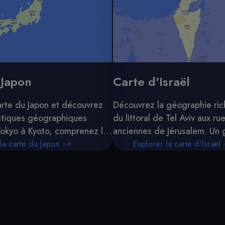
 Japon
Carte d'Israël
arte du Japon et découvrez
Découvrez la géographie rich
istiques géographiques
du littoral de Tel Aviv aux rue
Tokyo à Kyoto, comprenez la
anciennes de Jérusalem. Un g
 du pays et ses principales
sur l'histoire, la culture et 
la carte du Japon
Explorer la carte d'Israël
d'Israël.