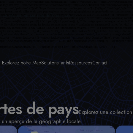
ence Woosmap sur nos différents sites.
Explorez notre Map
Solutions
Tarifs
Ressources
Contact
rtes de pays
Explorez une collection
 un aperçu de la géographie locale.