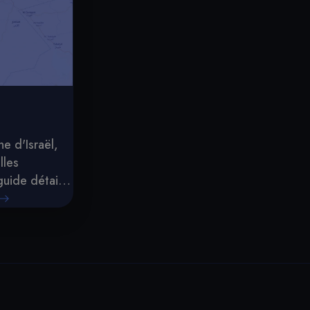
e d'Israël,
lles
uide détaillé
la démographie