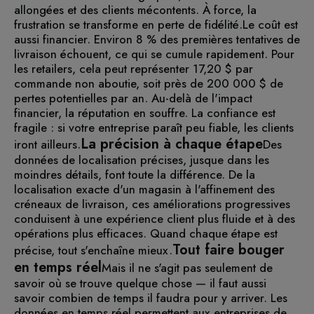
allongées et des clients mécontents. À force, la
frustration se transforme en perte de fidélité.
Le coût est
aussi financier. Environ 8 % des premières tentatives de
livraison échouent, ce qui se cumule rapidement. Pour
les retailers, cela peut représenter 17,20 $ par
commande non aboutie, soit près de 200 000 $ de
pertes potentielles par an. Au-delà de l'impact
financier, la réputation en souffre. La confiance est
fragile : si votre entreprise paraît peu fiable, les clients
La précision à chaque étape
iront ailleurs.
Des
données de localisation précises, jusque dans les
moindres détails, font toute la différence. De la
localisation exacte d'un magasin à l'affinement des
créneaux de livraison, ces améliorations progressives
conduisent à une expérience client plus fluide et à des
opérations plus efficaces. Quand chaque étape est
Tout faire bouger
précise, tout s'enchaîne mieux.
en temps réel
Mais il ne s'agit pas seulement de
savoir où se trouve quelque chose — il faut aussi
savoir combien de temps il faudra pour y arriver. Les
données en temps réel permettent aux entreprises de