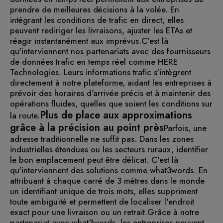
prendre de meilleures décisions à la volée. En
intégrant les conditions de trafic en direct, elles
peuvent rediriger les livraisons, ajuster les ETAs et
réagir instantanément aux imprévus.
C'est là
qu'interviennent nos partenariats avec des fournisseurs
de données trafic en temps réel comme HERE
Technologies. Leurs informations trafic s'intègrent
directement à notre plateforme, aidant les entreprises à
prévoir des horaires d'arrivée précis et à maintenir des
opérations fluides, quelles que soient les conditions sur
Plus de place aux approximations
la route.
grâce à la précision au point près
Parfois, une
adresse traditionnelle ne suffit pas. Dans les zones
industrielles étendues ou les secteurs ruraux, identifier
le bon emplacement peut être délicat. C'est là
qu'interviennent des solutions comme what3words. En
attribuant à chaque carré de 3 mètres dans le monde
un identifiant unique de trois mots, elles suppriment
toute ambiguïté et permettent de localiser l'endroit
exact pour une livraison ou un retrait.
Grâce à notre
partenariat avec what3words, les entreprises peuvent